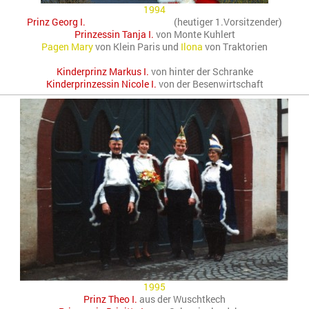
1994
Prinz Georg I.
von der Zarengasse
(heutiger 1.Vorsitzender)
Prinzessin Tanja I.
von Monte Kuhlert
Pagen Mary
von Klein Paris und
Ilona
von Traktorien
Kinderprinz Markus I.
von hinter der Schranke
Kinderprinzessin Nicole I.
von der Besenwirtschaft
1995
Prinz Theo I.
aus der Wuschtkech