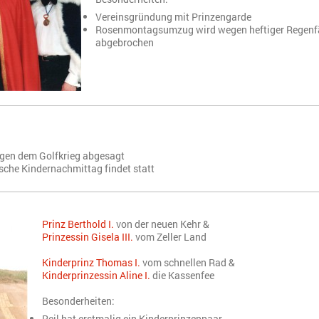
Vereinsgründung mit Prinzengarde
Rosenmontagsumzug wird wegen heftiger Regenfä
abgebrochen
egen dem Golfkrieg abgesagt
ische Kindernachmittag findet statt
Prinz Berthold I.
von der neuen Kehr &
Prinzessin Gisela III.
vom Zeller Land
Kinderprinz Thomas I.
vom schnellen Rad &
Kinderprinzessin Aline I.
die Kassenfee
Besonderheiten:
Reil hat erstmalig ein Kinderprinzenpaar