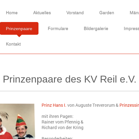
Home
Aktuelles
Vorstand
Garden
Männ
Prinzenpaare
Formulare
Bildergalerie
Impres
Kontakt
Prinzenpaare des KV Reil e.V.
Prinz Hans I.
von Auguste Treverorum &
Prinzessin
mit ihren Pagen:
Rainer vom Pfennig &
Richard von der Kring
Besonderheiten: