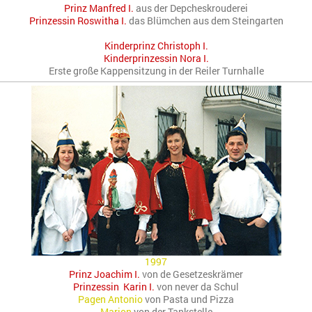
Prinz Manfred I.
aus der Depcheskrouderei
Prinzessin Roswitha I.
das Blümchen aus dem Steingarten
Kinderprinz Christoph I.
Kinderprinzessin Nora I.
Erste große Kappensitzung in der Reiler Turnhalle
1997
Prinz Joachim I.
von de Gesetzeskrämer
Prinzessin Karin I.
von never da Schul
Pagen Antonio
von Pasta und Pizza
Marion
von der Tankstelle