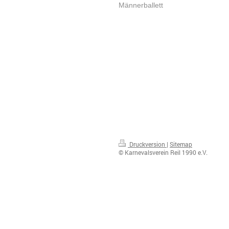
Männerballett
Druckversion
|
Sitemap
© Karnevalsverein Reil 1990 e.V.