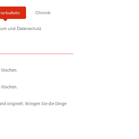
erballetts
Chronik
sum und Datenschutz
r löschen.
r löschen.
nd originell. Bringen Sie die Dinge